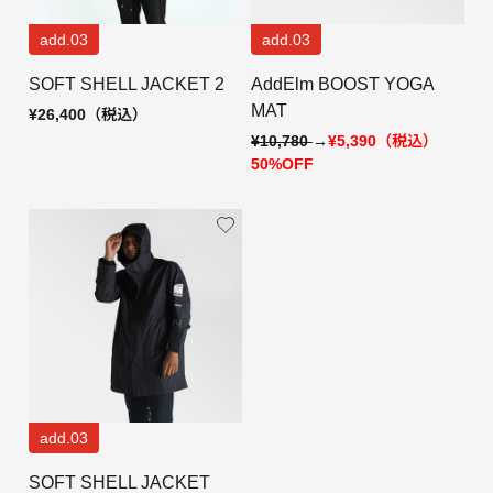
add.03
add.03
SOFT SHELL JACKET 2
AddElm BOOST YOGA
MAT
¥26,400
（税込）
¥10,780
→
¥5,390（税込）
50%OFF
add.03
SOFT SHELL JACKET